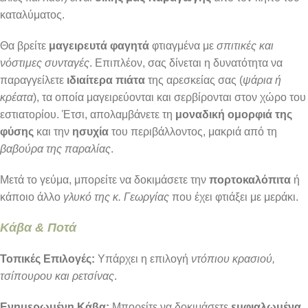
καταλύματος.
Θα βρείτε
μαγειρευτά φαγητά
φτιαγμένα με
σπιτικές και
νόστιμες συνταγές
. Επιπλέον, σας δίνεται η δυνατότητα να
παραγγείλετε
ιδιαίτερα πιάτα
της αρεσκείας σας (
ψάρια ή
κρέατα
), τα οποία μαγειρεύονται και σερβίρονται στον χώρο του
εστιατορίου. Έτσι, απολαμβάνετε τη
μοναδική ομορφιά της
φύσης
και την
ησυχία
του περιβάλλοντος, μακριά από τη
βαβούρα της παραλίας
.
Μετά το γεύμα, μπορείτε να δοκιμάσετε την
πορτοκαλόπιτα
ή
κάποιο άλλο
γλυκό της κ. Γεωργίας
που έχει φτιάξει με μεράκι.
Κάβα & Ποτά
Τοπικές Επιλογές:
Υπάρχει η επιλογή
ντόπιου κρασιού,
τσίπουρου και ρετσίνας
.
Ενημερωμένη Κάβα:
Μπορείτε να δοκιμάσετε
εμφιαλωμένα