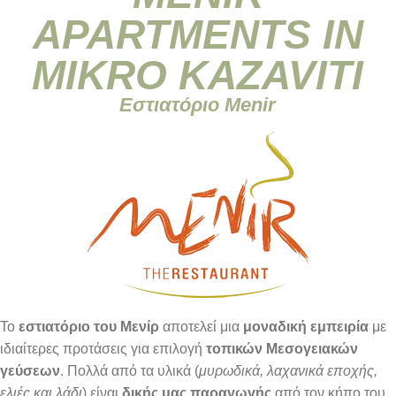
APARTMENTS IN
MIKRO KAZAVITI
Εστιατόριο Menir
restaurant1 1
restaurant2 1
Το
εστιατόριο του Μενίρ
αποτελεί μια
μοναδική εμπειρία
με
ιδιαίτερες προτάσεις για επιλογή
τοπικών Μεσογειακών
γεύσεων
. Πολλά από τα υλικά (
μυρωδικά, λαχανικά εποχής,
ελιές και λάδι
) είναι
δικής μας παραγωγής
από τον κήπο του